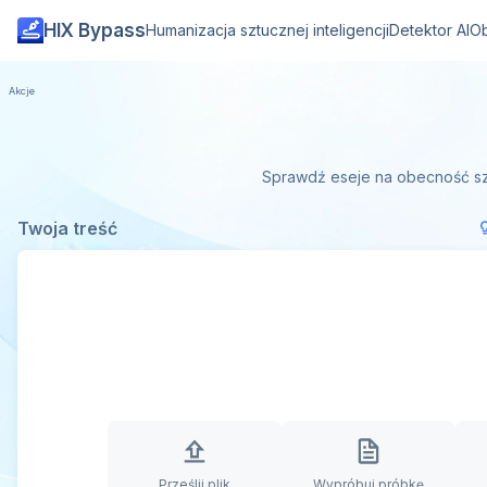
HIX Bypass
Humanizacja sztucznej inteligencji
Detektor AI
Ob
Sprawdź eseje na obecność szt
Twoja treść
Prześlij plik
Wypróbuj próbkę