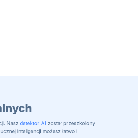
alnych
cji. Nasz
detektor AI
został przeszkolony
znej inteligencji możesz łatwo i