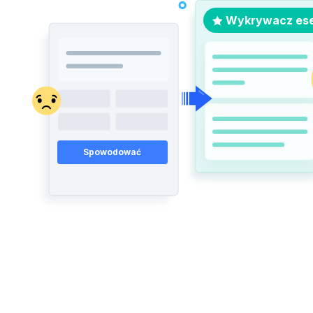
Wykrywacz ese
Spowodować