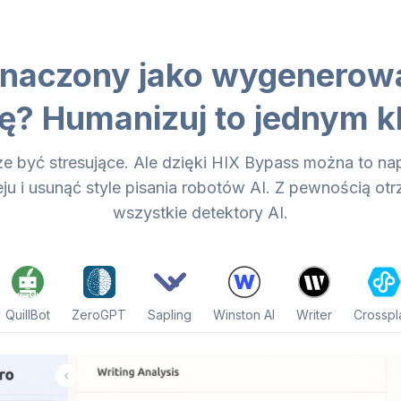
oznaczony jako wygenerow
ję? Humanizuj to jednym k
e być stresujące. Ale dzięki HIX Bypass można to na
 i usunąć style pisania robotów AI. Z pewnością otr
wszystkie detektory AI.
QuillBot
ZeroGPT
Sapling
Winston AI
Writer
Crosspl