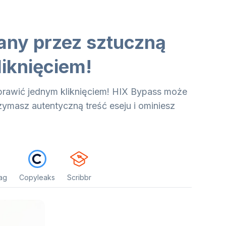
any przez sztuczną
liknięciem!
prawić jednym kliknięciem! HIX Bypass może
zymasz autentyczną treść eseju i ominiesz
ag
Copyleaks
Scribbr