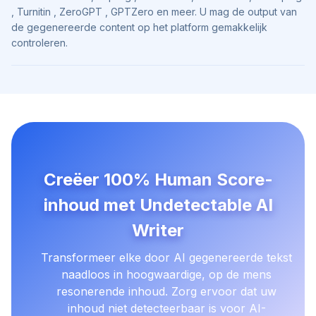
, Turnitin , ZeroGPT , GPTZero en meer. U mag de output van
de gegenereerde content op het platform gemakkelijk
controleren.
Creëer 100% Human Score-
inhoud met Undetectable AI
Writer
Transformeer elke door AI gegenereerde tekst
naadloos in hoogwaardige, op de mens
resonerende inhoud. Zorg ervoor dat uw
inhoud niet detecteerbaar is voor AI-