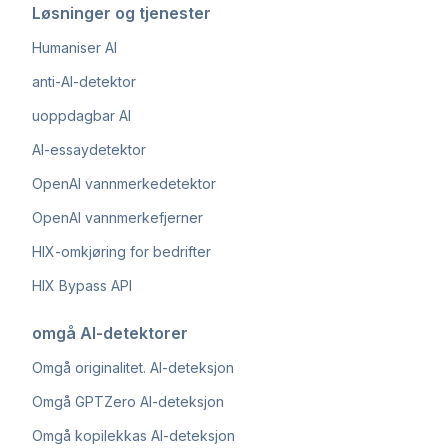
Løsninger og tjenester
Humaniser AI
anti-AI-detektor
uoppdagbar AI
AI-essaydetektor
OpenAI vannmerkedetektor
OpenAI vannmerkefjerner
HIX-omkjøring for bedrifter
HIX Bypass API
omgå AI-detektorer
Omgå originalitet. AI-deteksjon
Omgå GPTZero AI-deteksjon
Omgå kopilekkas AI-deteksjon