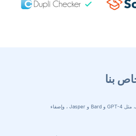
اص بنا
يمكن لـ HIX Bypass التعرف على نص الذكاء الاصطناعي الذي تم إنشاؤه بواسطة العديد من نماذج الذكاء الاصطناعي، مثل GPT-4 و Bard و Jasper ، وإضفاء