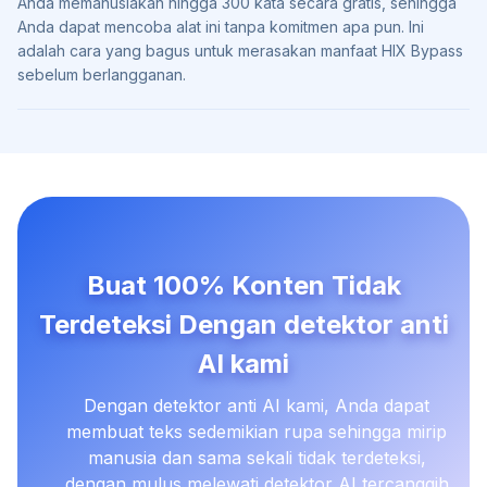
Anda memanusiakan hingga 300 kata secara gratis, sehingga
Anda dapat mencoba alat ini tanpa komitmen apa pun. Ini
adalah cara yang bagus untuk merasakan manfaat HIX Bypass
sebelum berlangganan.
Buat 100% Konten Tidak
Terdeteksi Dengan detektor anti
AI kami
Dengan detektor anti AI kami, Anda dapat
membuat teks sedemikian rupa sehingga mirip
manusia dan sama sekali tidak terdeteksi,
dengan mulus melewati detektor AI tercanggih