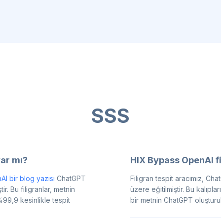
SSS
var mı?
HIX Bypass OpenAI fil
I bir blog yazısı
ChatGPT
Filigran tespit aracımız, Cha
. Bu filigranlar, metnin
üzere eğitilmiştir. Bu kalıp
%99,9 kesinlikle tespit
bir metnin ChatGPT oluşturul