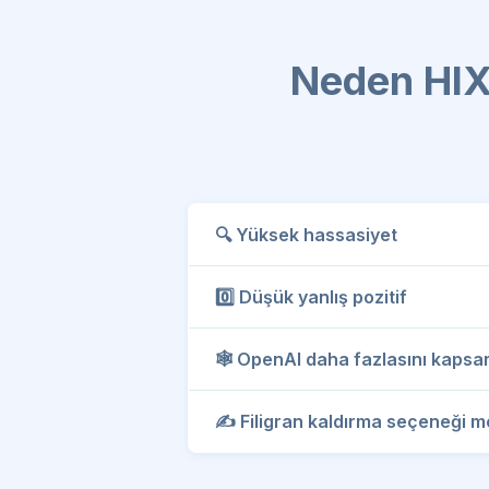
Neden HIX 
🔍 Yüksek hassasiyet
0️⃣ Düşük yanlış pozitif
🕸️ OpenAI daha fazlasını kapsa
✍️ Filigran kaldırma seçeneği m