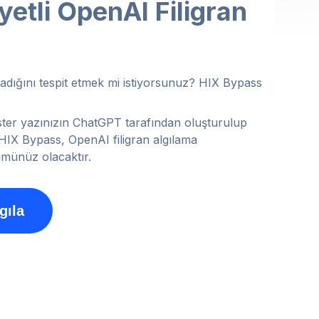
etli OpenAI Filigran
madığını tespit etmek mi istiyorsunuz? HIX Bypass
, ister yazınızın ChatGPT tarafından oluşturulup
HIX Bypass, OpenAI filigran algılama
ümünüz olacaktır.
gıla