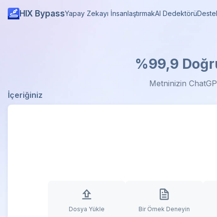
HIX Bypass
Yapay Zekayı İnsanlaştırmak
AI Dedektörü
Deste
%99,9 Doğru
Metninizin ChatGPT
İçeriğiniz
Dosya Yükle
Bir Örnek Deneyin