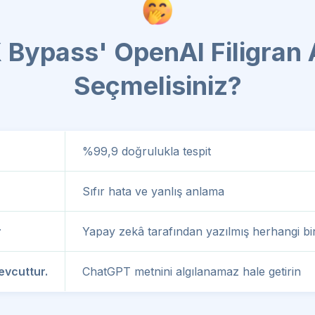
Bypass' OpenAI Filigran A
Seçmelisiniz?
%99,9 doğrulukla tespit
Sıfır hata ve yanlış anlama
r
Yapay zekâ tarafından yazılmış herhangi bir m
evcuttur.
ChatGPT metnini algılanamaz hale getirin