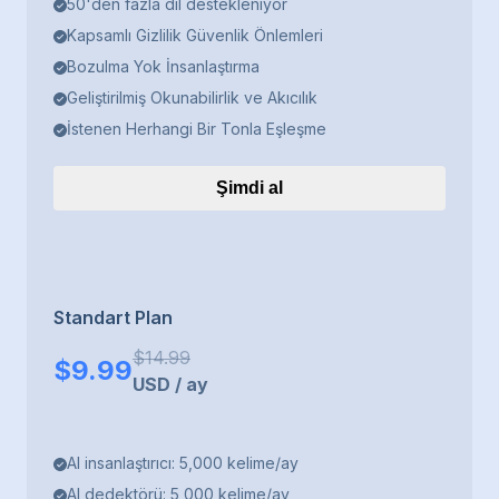
50'den fazla dil destekleniyor
Kapsamlı Gizlilik Güvenlik Önlemleri
Bozulma Yok İnsanlaştırma
Geliştirilmiş Okunabilirlik ve Akıcılık
İstenen Herhangi Bir Tonla Eşleşme
Şimdi al
Standart Plan
$
14.99
$
9.99
USD
/
ay
AI insanlaştırıcı: 5,000 kelime/ay
AI dedektörü: 5,000 kelime/ay